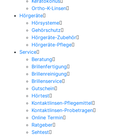
Keratokonus
Ortho-K-Linsen
Hörgeräte
Hörsysteme
Gehörschutz
Hörgeräte-Zubehör
Hörgeräte-Pflege
Service
Beratung
Brillenfertigung
Brillenreinigung
Brillenservice
Gutschein
Hörtest
Kontaktlinsen-Pflegemittel
Kontaktlinsen-Probetragen
Online Termin
Ratgeber
Sehtest