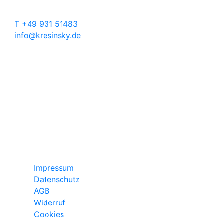
Kontakt
T +49 931 51483
info@kresinsky.de
Öffnungszeiten
Mo-Fr 09:00-18:00 Uhr
Sa 10:00-18:00 Uhr
Wir bitten Sie am besten einen Termin
(Service/Online Termin) zu vereinbaren, um
Wartesituationen zu minimieren bzw. zu
vermeiden.
Impressum
Datenschutz
AGB
Widerruf
Cookies