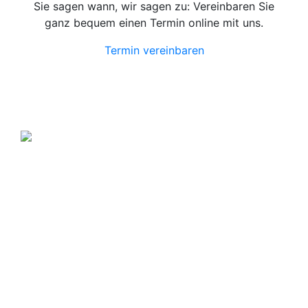
Sie sagen wann, wir sagen zu: Vereinbaren Sie
ganz bequem einen Termin online mit uns.
Termin vereinbaren
Über Kresinsky
Seit 1832 ist es unser Ziel, mit perfekt angepassten
Brillen, Sonnenbrillen, Kontaktlinsen und Hörgeräten
Ihren Alltag noch lebenswerter zu machen.
Store
Domstraße 15
97070 Würzburg
Deutschland